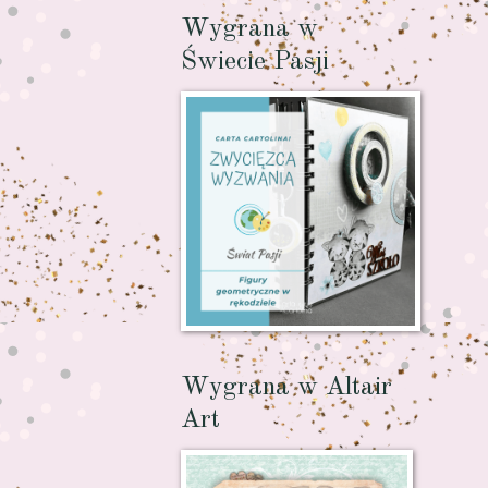
Wygrana w
Świecie Pasji
Wygrana w Altair
Art