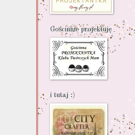
Gościnnie projektuję
i tutaj :)