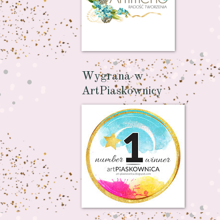
Wygrana w
ArtPiaskownicy