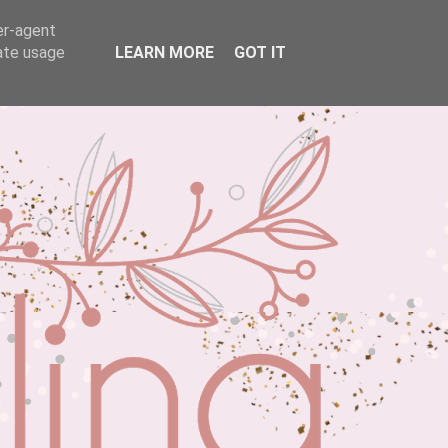
er-agent
rate usage
LEARN MORE
GOT IT