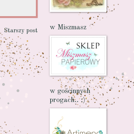
w Miszmasz
Starszy post
w gościnnych
progach.. :)