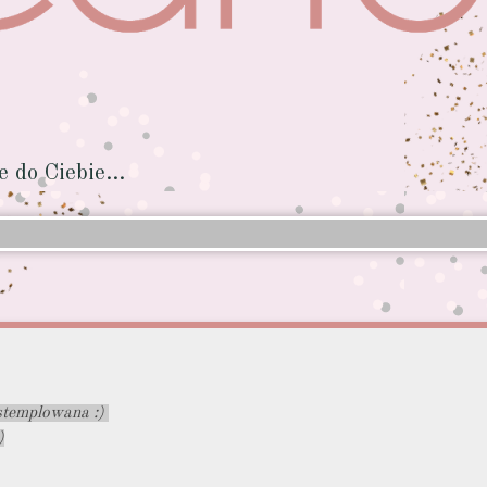
do Ciebie...
 stemplowana :)
)