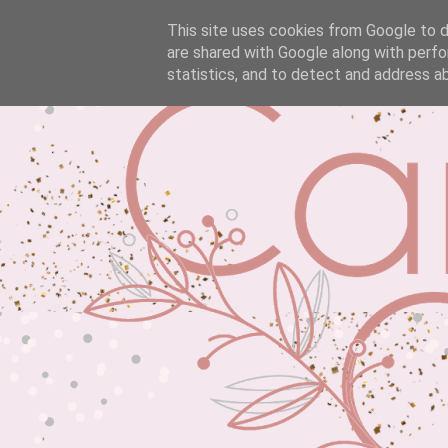
This site uses cookies from Google to de
are shared with Google along with perfo
statistics, and to detect and address a