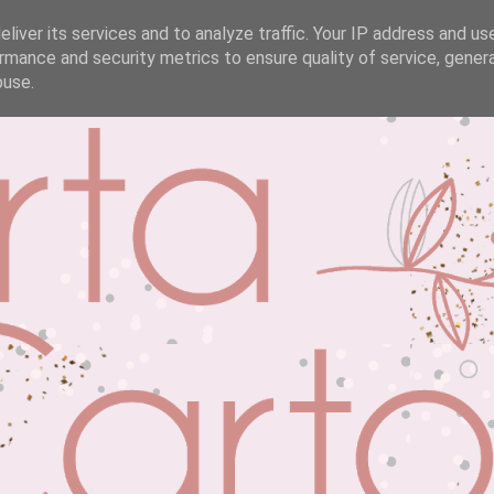
liver its services and to analyze traffic. Your IP address and us
rmance and security metrics to ensure quality of service, gene
buse.