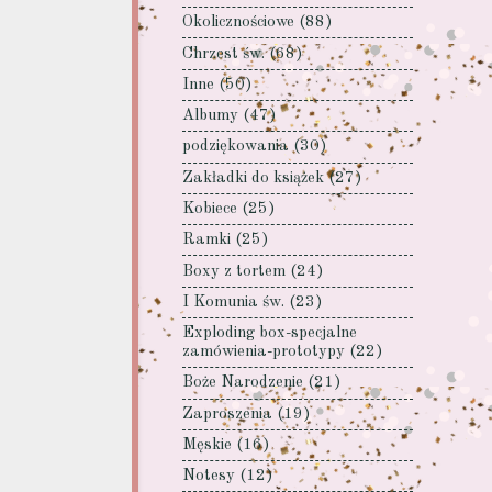
Okolicznościowe
(88)
Chrzest św.
(68)
Inne
(50)
Albumy
(47)
podziękowania
(30)
Zakładki do książek
(27)
Kobiece
(25)
Ramki
(25)
Boxy z tortem
(24)
I Komunia św.
(23)
Exploding box-specjalne
zamówienia-prototypy
(22)
Boże Narodzenie
(21)
Zaproszenia
(19)
Męskie
(16)
Notesy
(12)