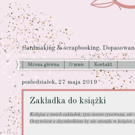
Cardmaking & scrapbooking. Dopasowane 
Strona główna
O mnie
Kontakt
poniedziałek, 27 maja 2019
Zakładka do książki
Kolejna z moich zakładek; tym razem rysowana, nie
Oczywiście z dzyndzelkiem by nie utonęła w książce ;