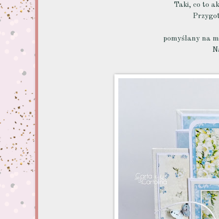
Taki, co to a
Przygot
pomyślany na ma
N