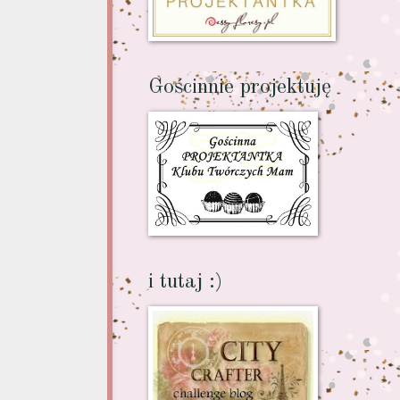
Gościnnie projektuję
i tutaj :)