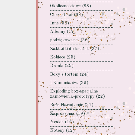
Okolicznościowe
(88)
Chrzest św.
(68)
Inne
(50)
Albumy
(47)
podziękowania
(30)
Zakładki do książek
(27)
Kobiece
(25)
Ramki
(25)
Boxy z tortem
(24)
I Komunia św.
(23)
Exploding box-specjalne
zamówienia-prototypy
(22)
Boże Narodzenie
(21)
Zaproszenia
(19)
Męskie
(16)
Notesy
(12)