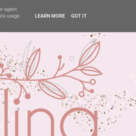
er-agent
rate usage
LEARN MORE
GOT IT