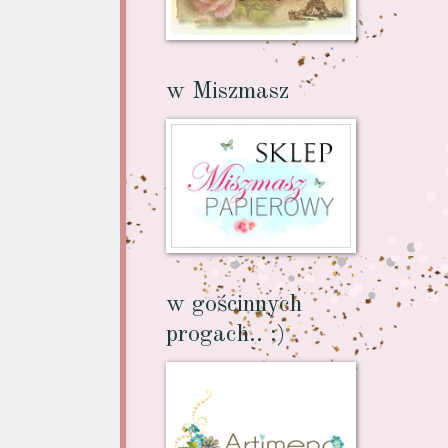
w Miszmasz
w gościnnych
progach.. :)