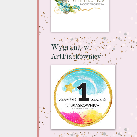
Wygrana w
ArtPiaskownicy