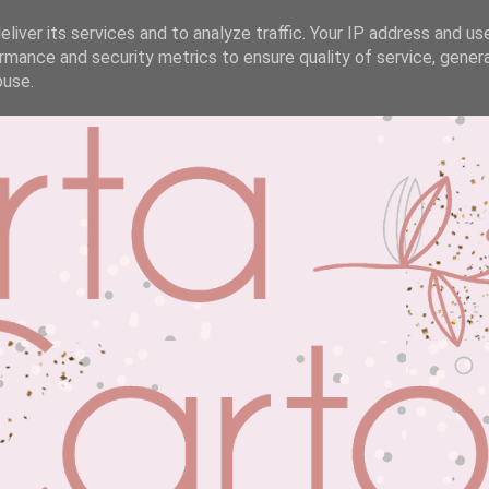
liver its services and to analyze traffic. Your IP address and us
rmance and security metrics to ensure quality of service, gene
buse.