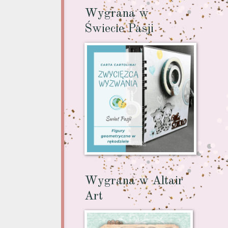
Wygrana w
Świecie Pasji
Wygrana w Altair
Art