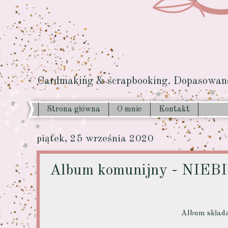
Cardmaking & scrapbooking. Dopasowane 
Strona główna
O mnie
Kontakt
piątek, 25 września 2020
Album komunijny - NIEB
Album składa