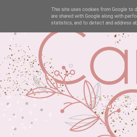
This site uses cookies from Google to de
are shared with Google along with perfo
statistics, and to detect and address a