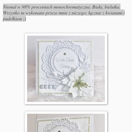
Niemal w 98% procentach monochromatyczna. Biała, bielutka.
Wszystko tu wykonane przeze mnie z niczego; łącznie z kwiatami i
pudełkiem ;)