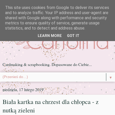
This site uses cookies from Google to deliver its services
and to analyze traffic. Your IP address and user-agent are
shared with Google along with performance and security
metrics to ensure quality of service, generate usage
statistics, and to detect and address abuse.
LEARN MORE
GOT IT
Cardmaking & scrapbooking. Dopasowane do Ciebie...
▼
niedziela, 17 lutego 2019
Biała kartka na chrzest dla chłopca - z
nutką zieleni