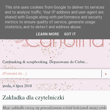
This site uses cookies from Google to deliver its services
and to analyze traffic. Your IP address and user-agent are
shared with Google along with performance and security
metrics to ensure quality of service, generate usage
statistics, and to detect and address abuse.
LEARN MORE
GOT IT
Cardmaking & scrapbooking. Dopasowane do Ciebie...
▼
środa, 4 lipca 2018
Zakładka dla czytelniczki
Moje zakładki cieszą się powodzeniem wśród koleżanek mojej córki