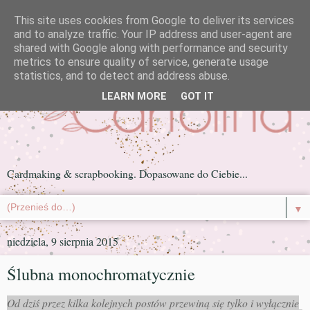
This site uses cookies from Google to deliver its services
and to analyze traffic. Your IP address and user-agent are
shared with Google along with performance and security
metrics to ensure quality of service, generate usage
statistics, and to detect and address abuse.
LEARN MORE
GOT IT
Cardmaking & scrapbooking. Dopasowane do Ciebie...
▼
niedziela, 9 sierpnia 2015
Ślubna monochromatycznie
Od dziś przez kilka kolejnych postów przewiną się tylko i wyłącznie