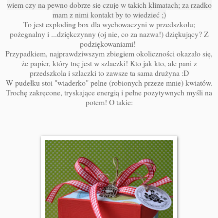
wiem czy na pewno dobrze się czuję w takich klimatach; za rzadko
mam z nimi kontakt by to wiedzieć ;)
To jest exploding box dla wychowaczyni w przedszkolu;
pożegnalny i ...dziękczynny (oj nie, co za nazwa!) dziękujący? Z
podziękowaniami!
Przypadkiem, najprawdziwszym zbiegiem okoliczności okazało się,
że papier, który tnę jest w szlaczki! Kto jak kto, ale pani z
przedszkola i szlaczki to zawsze ta sama drużyna :D
W pudełku stoi "wiaderko" pełne (robionych przeze mnie) kwiatów.
Trochę zakręcone, tryskające energią i pełne pozytywnych myśli na
potem! O takie: