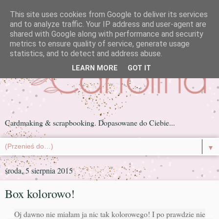
This site uses cookies from Google to deliver its services
and to analyze traffic. Your IP address and user-agent are
shared with Google along with performance and security
metrics to ensure quality of service, generate usage
statistics, and to detect and address abuse.
LEARN MORE
GOT IT
Cardmaking & scrapbooking. Dopasowane do Ciebie...
▼
środa, 5 sierpnia 2015
Box kolorowo!
Oj dawno nie miałam ja nic tak kolorowego! I po prawdzie nie