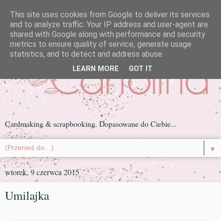
This site uses cookies from Google to deliver its services
and to analyze traffic. Your IP address and user-agent are
shared with Google along with performance and security
metrics to ensure quality of service, generate usage
statistics, and to detect and address abuse.
LEARN MORE
GOT IT
Cardmaking & scrapbooking. Dopasowane do Ciebie...
▼
wtorek, 9 czerwca 2015
Umilajka