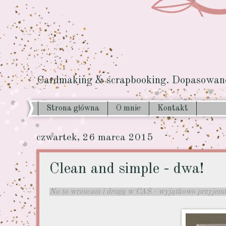
Cardmaking & scrapbooking. Dopasowane 
Strona główna
O mnie
Kontakt
czwartek, 26 marca 2015
Clean and simple - dwa!
No to wrzucam i drugą w CAS - wyjątkowo przyjemnie 