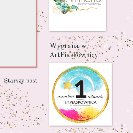
Wygrana w
ArtPiaskownicy
Starszy post