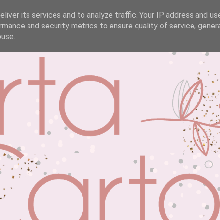
liver its services and to analyze traffic. Your IP address and us
rmance and security metrics to ensure quality of service, gene
buse.