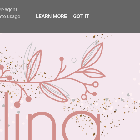
er-agent
rate usage
LEARN MORE
GOT IT