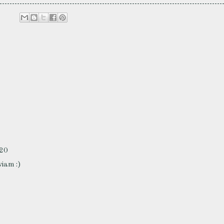
:20
iam :)