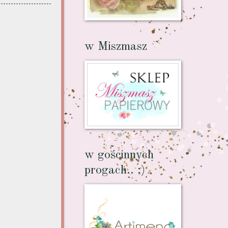
w Miszmasz
w gościnnych
progach.. :)