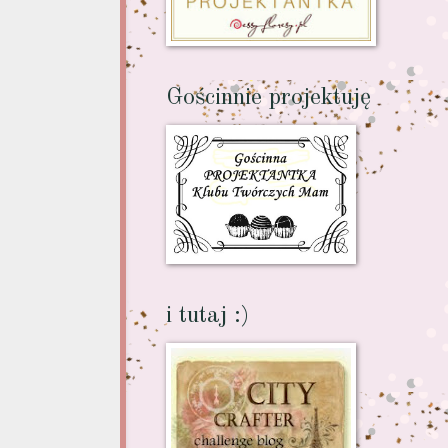
Gościnnie projektuję
i tutaj :)