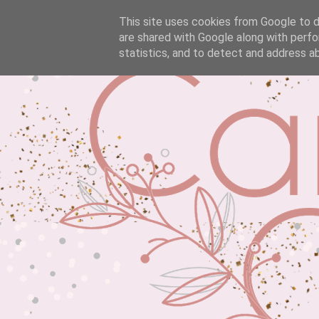
This site uses cookies from Google to de
are shared with Google along with perfo
statistics, and to detect and address a