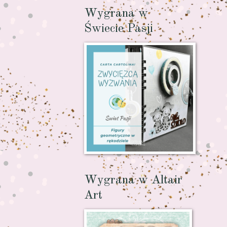
Wygrana w
Świecie Pasji
Wygrana w Altair
Art