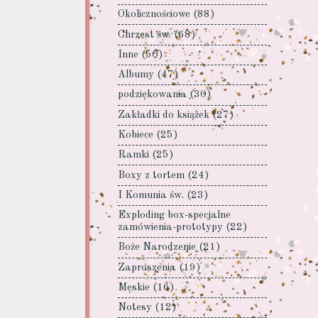
Okolicznościowe
(88)
Chrzest św.
(68)
Inne
(50)
Albumy
(47)
podziękowania
(30)
Zakładki do książek
(27)
Kobiece
(25)
Ramki
(25)
Boxy z tortem
(24)
I Komunia św.
(23)
Exploding box-specjalne
zamówienia-prototypy
(22)
Boże Narodzenie
(21)
Zaproszenia
(19)
Męskie
(16)
Notesy
(12)