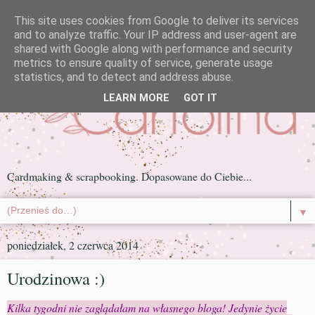
This site uses cookies from Google to deliver its services
and to analyze traffic. Your IP address and user-agent are
shared with Google along with performance and security
metrics to ensure quality of service, generate usage
statistics, and to detect and address abuse.
LEARN MORE
GOT IT
Cardmaking & scrapbooking. Dopasowane do Ciebie...
▼
poniedziałek, 2 czerwca 2014
Urodzinowa :)
Kilka tygodni nie zaglądałam na własnego bloga! Jedynie życie