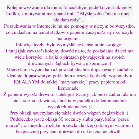
Kolejne wyzwanie dla mnie; "chciałabym pudełko ze statkiem w
środku, z motywami marynarskimi..." Myślę sobie "nie ma opcji -
nie dam rady"...
Poszukiwania w Internecie mi nie pomogły w niczym bo wszystko,
co znalazłam na temat statków z papieru zaczynało się i kończyło
na origami.
Tak więc trzeba było wymyślić coś absolutnie swojego.
I tutaj (jak zawsze!) kolejny dowód na to, że posiadanie dzieci ma
wiele korzyści a bajki o piratach pływających na swoich
drewnianych łajbach bywają inspirujące ;)
Mierzyłam i wycinałam aż powstał idealnie dopasowany kadłub z
idealnie dopasowanym pokładem a wszystko dzięki wspaniałym
IDEALNYM do takiej "marynarskiej" pracy papierom od
Lemonade.
Z papieru wyszło drewno; statek jest twardy jak ono i żadna fala mu
nie straszna jak widać, choć ta w pudełku do fenomenalnie
wysokich nie należy ;)
Przy okazji nauczyłam się także dwóch wiązań żeglarskich ;)
Pudełeczko jest z okazji 30 rocznicy ślubu pary, która "przez
morze" już niejedną rozłąkę przeszła ale dzięki dobrym wiatrom i
bezpiecznej przystani dotrwała do takiej zacnej chwili.