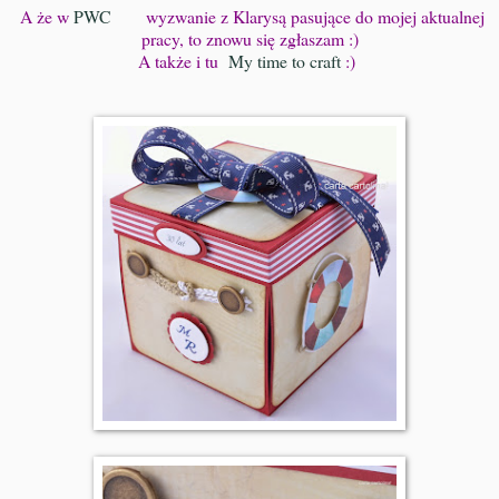
A że w
PWC
wyzwanie z Klarysą pasujące do mojej aktualnej
pracy, to znowu się zgłaszam :)
A także i tu
My time to craft
:)