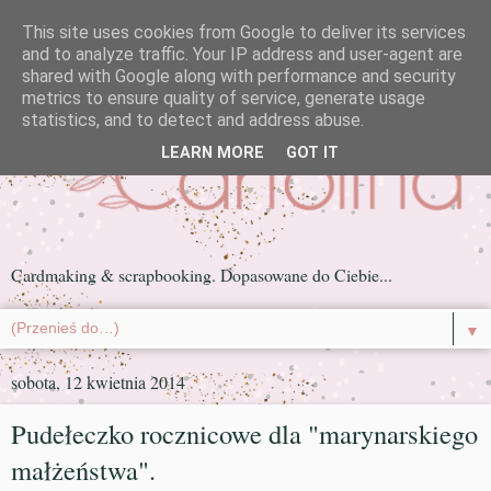
This site uses cookies from Google to deliver its services
and to analyze traffic. Your IP address and user-agent are
shared with Google along with performance and security
metrics to ensure quality of service, generate usage
statistics, and to detect and address abuse.
LEARN MORE
GOT IT
Cardmaking & scrapbooking. Dopasowane do Ciebie...
▼
sobota, 12 kwietnia 2014
Pudełeczko rocznicowe dla "marynarskiego
małżeństwa".