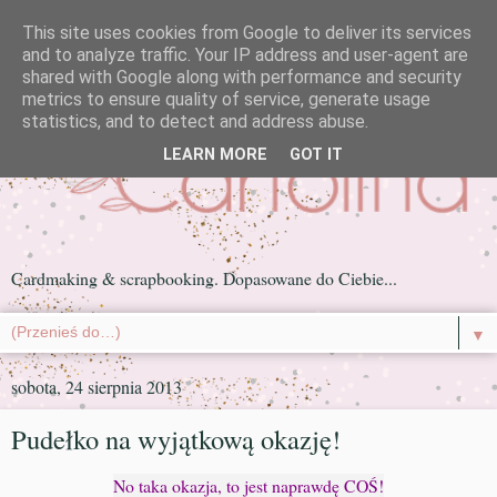
This site uses cookies from Google to deliver its services
and to analyze traffic. Your IP address and user-agent are
shared with Google along with performance and security
metrics to ensure quality of service, generate usage
statistics, and to detect and address abuse.
LEARN MORE
GOT IT
Cardmaking & scrapbooking. Dopasowane do Ciebie...
▼
sobota, 24 sierpnia 2013
Pudełko na wyjątkową okazję!
No taka okazja, to jest naprawdę COŚ!